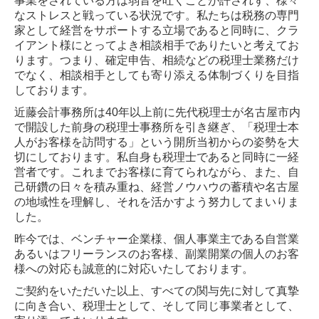
事業をされている方は弱音を吐くことが許されず、様々
なストレスと戦っている状況です。私たちは税務の専門
個人の方
家として経営をサポートする立場であると同時に、クラ
イアント様にとってよき相談相手でありたいと考えてお
法人設立・創業支援
ります。つまり、確定申告、相続などの税理士業務だけ
でなく、相談相手としても寄り添える体制づくりを目指
相続税業務
しております。
近藤会計事務所は40年以上前に先代税理士が名古屋市内
オンライン相談
で開設した前身の税理士事務所を引き継ぎ、「税理士本
人がお客様を訪問する」という開所当初からの姿勢を大
確定申告とは？
切にしております。私自身も税理士であると同時に一経
営者です。これまでお客様に育てられながら、また、自
青色申告と白色申告の違い
己研鑽の日々を積み重ね、経営ノウハウの蓄積や名古屋
の地域性を理解し、それを活かすよう努力してまいりま
インボイスについて
した。
昨今では、ベンチャー企業様、個人事業主である自営業
料金や業務に関して
あるいはフリーランスのお客様、副業開業の個人のお客
様への対応も誠意的に対応いたしております。
料金について
ご契約をいただいた以上、すべての関与先に対して真摯
に向き合い、税理士として、そして同じ事業者として、
よくある質問