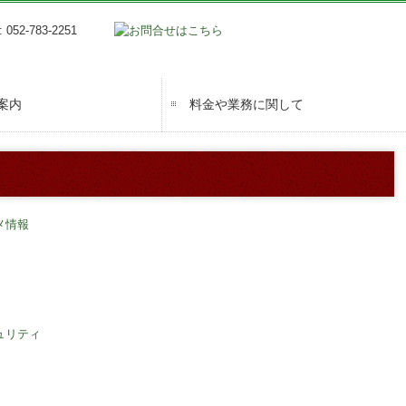
案内
料金や業務に関して
・創業支援
務
ン相談
とは？
と白色申告の違い
スについて
料金について
よくある質問