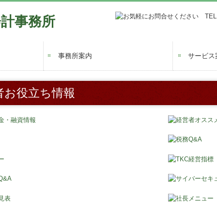
事務所案内
サービス
所長挨拶
経営理念
事務所概要
アクセスマップ
法人の方
個人の方
法人設立
相続税業
オンライ
確定申告
青色申告
インボイ
者お役立ち情報